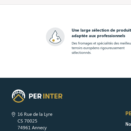
Une large sélection de produit
adaptée aux professionnels
Des fromages et spécialités des meilleu
terroirs européens rigoureusement
sélectionnés.
P
16 Rue de la Lyre
CS 70025
No
74961 Annecy