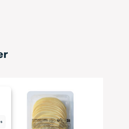
er
es