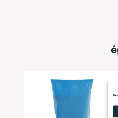
é
Nou