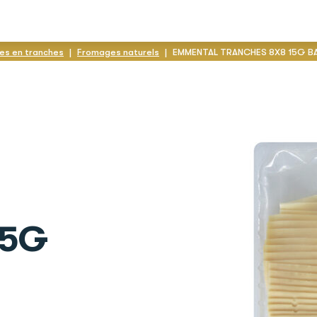
es en tranches
|
Fromages naturels
|
EMMENTAL TRANCHES 8X8 15G B
15G