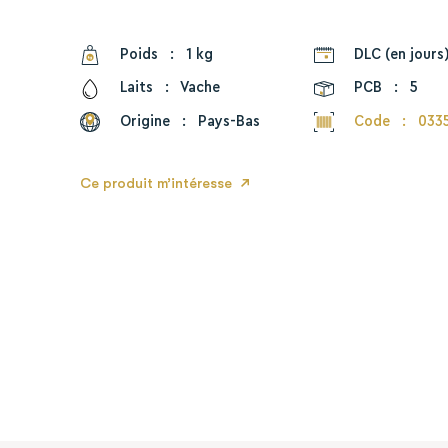
Poids
:
1 kg
DLC (en jours
Laits
:
Vache
PCB
:
5
Origine
:
Pays-Bas
Code
:
033
Ce produit m’intéresse