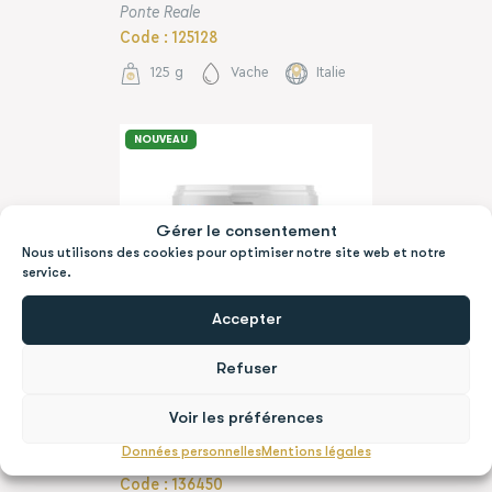
Ponte Reale
Code : 125128
125 g
Vache
Italie
NOUVEAU
Gérer le consentement
Nous utilisons des cookies pour optimiser notre site web et notre
service.
Accepter
Refuser
MOZZARELLA 30GX15
Voir les préférences
POT 450G
Données personnelles
Mentions légales
Murgella
Code : 136450